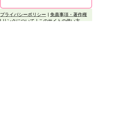
プライバシーポリシー
免責事項・著作権
リンクについて
このサイトの使い方
このサイトの考え方
甲賀市役所
〒528-8502
甲賀市水口町水口6053番地
TEL
0748-65-0650
FAX 0748-63-4086
市役所などの一般的な業務時間は9時～16時
45分です。（土・日曜日、祝日および12月
29日～1月3日は休みです）
各課連絡先
お問合せ
市役所までのアクセス
Copyright © Koka City Office. All Rights
Reserved.