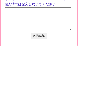
個人情報は記入しないでください
プライバシーポリシー
免責事項・著作権
リンクについて
このサイトの使い方
このサイトの考え方
甲賀市役所
〒528-8502
甲賀市水口町水口6053番地
TEL
0748-65-0650
FAX 0748-63-4086
市役所などの一般的な業務時間は9時～16時
45分です。（土・日曜日、祝日および12月