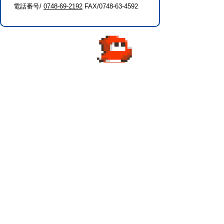
電話番号/
0748-69-2192
FAX/0748-63-4592
このページに関するアンケート（農業振
興課）
このページの情報は役に立ちましたか？
役に
どちらとも
役にたた
立った
いえない
なかった
このページに関してご意見がありました
らご記入ください。
（ご注意）回答が必要なお問い合わせは，直
接このページの「お問い合わせ先」（ページ
作成部署）へお願いします（こちらではお受
けできません）。また住所・電話番号などの