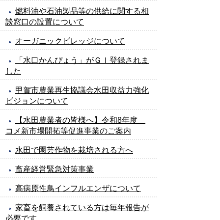
燃料油や石油製品等の供給に関する相
談窓口の設置について
オーガニックビレッジについて
「水口かんぴょう」がＧＩ登録されま
した
甲賀市農業再生協議会水田収益力強化
ビジョンについて
【水田農業者の皆様へ】令和8年度
コメ新市場開拓等促進事業のご案内
水田で園芸作物を栽培される方へ
畜産経営緊急対策事業
高病原性鳥インフルエンザについて
家畜を飼養されている方は毎年報告が
必要です