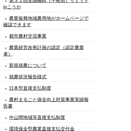
第３２回全国棚田（千枚田）サミット
inこうか
農業振興地域農用地がホームページで
確認できます
都市農村交流事業
農業経営改善計画の認定（認定農業
者）
新規就農について
就農状況報告様式
日本型直接支払制度
農村まるごと保全向上対策事業実績報
告書
中山間地域等直接支払制度
環境保全型農業直接支払交付金