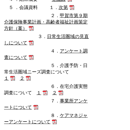
５ ．会議資料 １．
次第
２．
甲賀市第９期
介護保険事業計画・高齢者福祉計画策定
方針（案）
３．
日常生活圏域の見直
しについて
４．
アンケート調
査について
５．介護予防・日
常生活圏域ニーズ調査について
１
２
６．在宅介護実態
調査について
１
２
７．
事業所アンケ
ートについて
８．
ケアマネジャ
ーアンケートについて