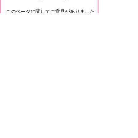
このページに関してご意見がありました
らご記入ください。
（ご注意）回答が必要なお問い合わせは，直
接このページの「お問い合わせ先」（ページ
作成部署）へお願いします（こちらではお受
けできません）。また住所・電話番号などの
個人情報は記入しないでください
プライバシーポリシー
免責事項・著作権
リンクについて
このサイトの使い方
このサイトの考え方