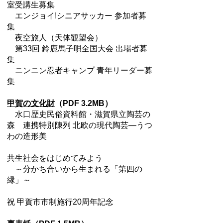
室受講生募集
エンジョイ!シニアサッカー 参加者募
集
夜空旅人（天体観望会）
第33回 鈴鹿馬子唄全国大会 出場者募
集
ニンニン忍者キャンプ 青年リーダー募
集
甲賀の文化財
（PDF 3.2MB）
水口歴史民俗資料館・滋賀県立陶芸の
森 連携特別陳列 北欧の現代陶芸―うつ
わの造形美
共生社会をはじめてみよう
～分かち合いから生まれる「第四の
縁」～
祝 甲賀市市制施行20周年記念