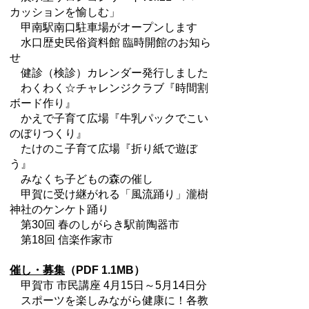
カッションを愉しむ」
甲南駅南口駐車場がオープンします
水口歴史民俗資料館 臨時開館のお知ら
せ
健診（検診）カレンダー発行しました
わくわく☆チャレンジクラブ『時間割
ボード作り』
かえで子育て広場『牛乳パックでこい
のぼりつくり』
たけのこ子育て広場『折り紙で遊ぼ
う』
みなくち子どもの森の催し
甲賀に受け継がれる「風流踊り」瀧樹
神社のケンケト踊り
第30回 春のしがらき駅前陶器市
第18回 信楽作家市
催し・募集
（PDF 1.1MB）
甲賀市 市民講座 4月15日～5月14日分
スポーツを楽しみながら健康に！各教