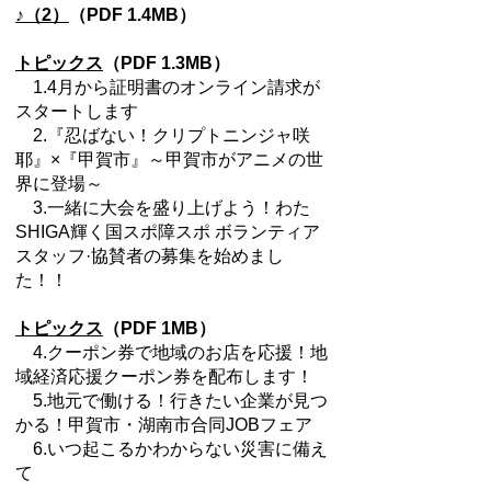
♪（2）
（PDF 1.4MB）
トピックス
（PDF 1.3MB）
1.4月から証明書のオンライン請求が
スタートします
2.『忍ばない！クリプトニンジャ咲
耶』×『甲賀市』～甲賀市がアニメの世
界に登場～
3.一緒に大会を盛り上げよう！わた
SHIGA輝く国スポ障スポ ボランティア
スタッフ·協賛者の募集を始めまし
た！！
トピックス
（PDF 1MB）
4.クーポン券で地域のお店を応援！地
域経済応援クーポン券を配布します！
5.地元で働ける！行きたい企業が見つ
かる！甲賀市・湖南市合同JOBフェア
6.いつ起こるかわからない災害に備え
て