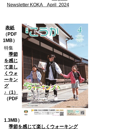
Newsletter KOKA April 2024
表紙
（PDF
1MB）
特集
季節
を感じ
て楽し
くウォ
ーキン
グ
♪（1）
（PDF
1.3MB）
季節を感じて楽しくウォーキング