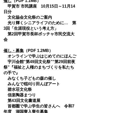
催し
（PDF 1.1MB）
甲賀市 市民講座 10月15日～11月14
日分
文化協会文化祭のご案内
光り輝くシニアライフのために… 第
3回「生涯現役という考え方」
第2回甲賀市長杯ボッチャ市民交流大
会
催し・募集
（PDF 1.2MB）
オンラインで学ぶはじめてのにほんご
宇川会館“第49回文化祭”“第29回前夜
祭”『福祉と人権のまちづくりを私たち
の手で』
みなくち子どもの森の催し
みんなで稲刈り田んぼアート
碧水荘文化祭
信楽陶器まつり
第43回文化書道展
首都圏で学ぶ学生の皆さんへ 令和7
年度 湖国寮入寮生募集