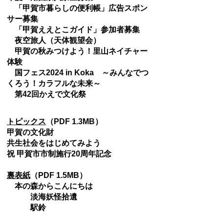
「甲賀市暮らしの便利帳」広告スポン
サー募集
「甲賀ええとこガイド」参加者募集
夜空旅人（天体観望会）
甲賀の秋みつけよう！里山ネイチャー
体験
国フェス2024 in Koka ～みんなでつ
くろう！カラフルな未来～
第42回かえで文化祭
トピックス
（PDF 1.3MB）
甲賀の文化財
共生社会をはじめてみよう
祝 甲賀市市制施行20周年記念
裏表紙
（PDF 1.5MB）
本の森からこんにちは
淡海妖怪拾遺
駅鈴