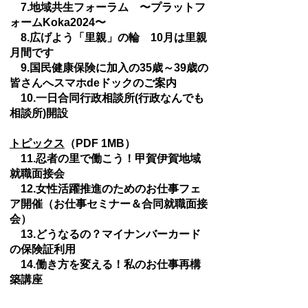
7.地域共生フォーラム 〜プラットフ
ォームKoka2024〜
8.広げよう「里親」の輪 10月は里親
月間です
9.国民健康保険に加入の35歳～39歳の
皆さんへスマホdeドックのご案内
10.一日合同行政相談所(行政なんでも
相談所)開設
トピックス
（PDF 1MB）
11.忍者の里で働こう！甲賀伊賀地域
就職面接会
12.女性活躍推進のためのお仕事フェ
ア開催（お仕事セミナー＆合同就職面接
会）
13.どうなるの？マイナンバーカード
の保険証利用
14.働き方を変える！私のお仕事再構
築講座