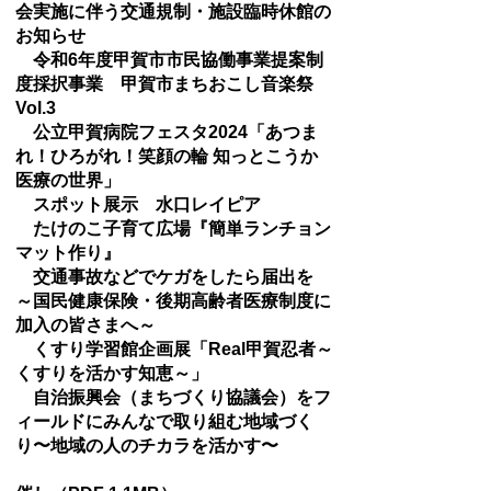
会実施に伴う交通規制・施設臨時休館の
お知らせ
令和6年度甲賀市市民協働事業提案制
度採択事業 甲賀市まちおこし音楽祭
Vol.3
公立甲賀病院フェスタ2024「あつま
れ！ひろがれ！笑顔の輪 知っとこうか
医療の世界」
スポット展示 水口レイピア
たけのこ子育て広場『簡単ランチョン
マット作り』
交通事故などでケガをしたら届出を
～国民健康保険・後期高齢者医療制度に
加入の皆さまへ～
くすり学習館企画展「Real甲賀忍者～
くすりを活かす知恵～」
自治振興会（まちづくり協議会）をフ
ィールドにみんなで取り組む地域づく
り〜地域の人のチカラを活かす〜