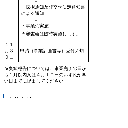
↓
・採択通知及び交付決定通知書
による通知
↓
・事業の実施
※審査会は随時実施します。
１１
月３
申請（事業計画書等）受付〆切
０日
※実績報告については、事業完了の日か
ら１月以内又は４月１０日のいずれか早
い日までに提出してください。
応募方法
○若者チャレンジサポート補助金交付要
綱をご確認のいただき、様式に記入のう
え
甲賀市まちづくり活動センター「まる