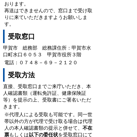
おります。
再送はできませんので、窓口まで受け取
りに来ていただきますようお願いしま
す。
受取窓口
甲賀市 総務部 総務課住所：甲賀市水
口町水口６０５３ 甲賀市役所３
階
電話：０７４８－６９－２１２０
受取方法
直接、受取窓口までご来庁いただき、本
人確認書類（運転免許証、健康保険証
等）を提示の上、受取書にご署名いただ
きます。
※代理人による受取も可能です。同一世
帯以外の方が代理で受け取る場合は代理
人の本人確認書類の提示と併せ
て、
不在
票
もしくは
以下の委任状
を受取窓口にて