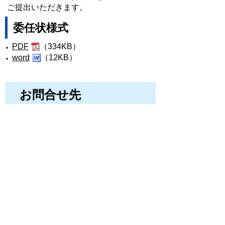
ご提出いただきます。
委任状様式
PDF
（334KB）
word
（12KB）
お問合せ先
総務課
所在地/〒 528-8502甲賀市水口町水口
6053番地
電話番号/0748-69-2291 FAX/0748-63-
4086