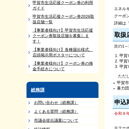
甲賀市生活応援クーポン券の利用
ガイド
エネル
クーポ
甲賀市生活応援クーポン券2026取
扱店舗一覧
詳細は
【事業者様向け】甲賀市生活応援
取扱
クーポン券取扱店舗を募集しま
す！
次の1
【事業者様向け】各種届出様式、
店頭掲示用ポスターについて
甲賀
甲賀
【事業者様向け】クーポン券の換
甲賀
金手続きについて
ただし
甲賀市
暴力団
総務課
申込
お問い合わせ（総務課）
よくある質問（総務課）
令和８
市議会提出議案について
※クー