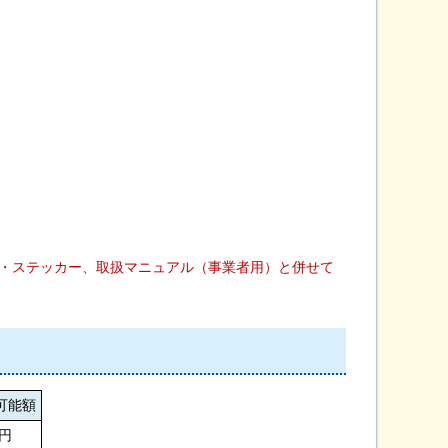
ー・ステッカー、取扱マニュアル（事業者用）と
併
せ
て
可能額
0円