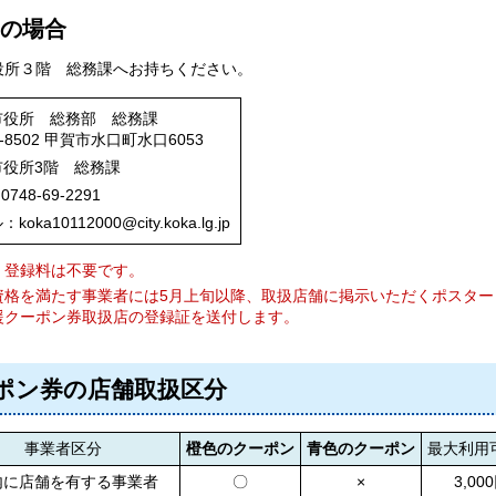
の場合
役所３階 総務課へお持ちください。
市役所 総務部 総務課
8-8502 甲賀市水口町水口6053
市役所3階 総務課
0748-69-2291
oka10112000@city.koka.lg.jp
・登録料は不要です。
資格を満たす事業者には5月上旬以降、取扱店舗に掲示いただくポスタ
援クーポン券取扱店の登録証を送付します。
ポン券の店舗取扱区分
事業者区分
橙色のクーポン
青色のクーポン
最大
利用
市内に店舗を有する事業者
〇
×
3,00