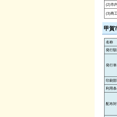
(2)
(3)
甲賀
名称
発行額
発行単
印刷
利用条
配布対