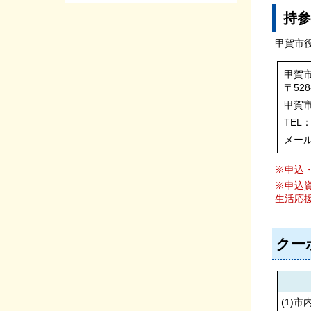
持参
甲賀市
甲賀
〒52
甲賀
TEL：
メール：k
※申込
※申込
生活応
クー
(1)