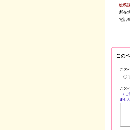
総務
所在地：
電話番号：
このペ
この
この
（ご
ませ