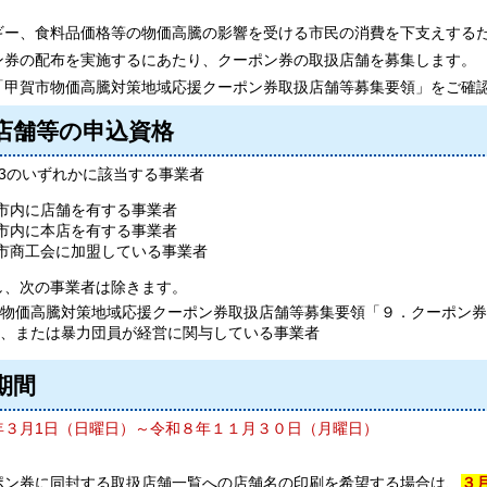
ギー、食料品価格等の物価高騰の影響を受ける市民の消費を下支えする
ン券の配布を実施するにあたり、クーポン券の取扱店舗を募集します。
「甲賀市物価高騰対策地域応援クーポン券取扱店舗等募集要領」をご確
店舗等の申込資格
～3のいずれかに該当する事業者
市内に店舗を有する事業者
市内に本店を有する事業者
市商工会に加盟している事業者
、次の事業者は除きます。
物価高騰対策地域応援クーポン券取扱店舗等募集要領「９．クーポン券
、または暴力団員が経営に関与している事業者
期間
年３月1日（日曜日）～令和８年１１月３０日（月曜日）
ポン券に同封する取扱店舗一覧への店舗名の印刷を希望する場合は、
３