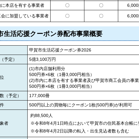
市内に本店を有する事業者
〇
〇
6,00
商工会に加盟している事業者
〇
〇
6,00
市生活応援クーポン券配布事業概要
甲賀市生活応援クーポン券2026
（予定）
5億3,100万円
(1)市内店舗利用分
500円券×6枚（1冊3,000円相当）
位
(2)市内に本店を有する事業者及び甲賀市商工会員の事
500円券×6枚（1冊3,000円相当）
部数（予定）
177,000冊
件
500円以上の買物毎にクーポン1枚(500円券)が利用可
約88,500人
象者
※令和8年4月1日時点において甲賀市の住民基本台帳
※令和8年4月2日以降の転入・出生見込者数も含む