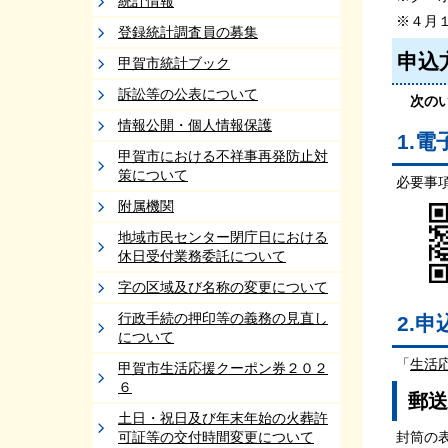
統計情報
※４月
登録統計調査員の募集
申込
甲賀市統計ブック
訴訟等の公表について
次のい
情報公開・個人情報保護
1.
甲賀市における不祥事再発防止対
策について
必要事
附属機関
地域市民センター閉庁日における
休日受付業務委託について
字の区域及び名称の変更について
行政手続の押印等の義務の見直し
2.申
について
「
生活
甲賀市生活応援クーポン券２０２
６
郵送
土日・祝日及び年末年始の火葬許
可証等の交付時間変更について
封筒の