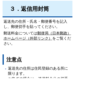
３．返信用封筒
返送先の住所・氏名・郵便番号を記入
し、郵便切手を貼ってください。
郵送料金については
郵便局（日本郵政）
ホームページ（外部リンク）
をご覧くだ
さい。
注意点
返送先の住所は住民登録のある所に
限ります。
お急ぎの場合は、速達料金分の切手
も貼ってください。
返送する証明書等の分量が多く、返
送料が通常よりかかりそうな場合に
は、追加で貼れる切手を同封してく
ださい。