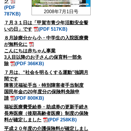
ク
(PDF
2008年7月1日号
787KB)
７月３１日は「甲賀市青少年活動安全誓
いの日」です
(PDF 517KB)
８月診療分から小・中学生の入院医療費
が無料化に
こんにちは赤ちゃん事業
3人目以降のお子さんの保育料一部免
除
(PDF 366KB)
７月は、“社会を明るくする運動”強調月
間です
障害児福祉手当・特別障害者手当制度
国民年金の20年度分の保険料免除申
請
(PDF 800KB)
福祉医療費受給券・助成券の更新手続き
長寿医療（後期高齢者医療）制度の保険
料が確定しました
(PDF 258KB)
平成２０年度の介護保険料が確定しまし