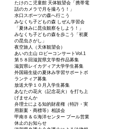
たけのこ児童館 天体観望会「携帯電
話のカメラで月を撮ろう！」
水口スポーツの森へ行こう
みなくち子どもの森 しぜん学習会
「夏休みに昆虫観察をしよう！」
みなくち子どもの森を歩こう「初夏
の昆虫さがし」
夜空旅人（天体観望会）
あいの土山 ロビーコンサートVol.1
第５８回滋賀県文学祭作品募集
滋賀県レイカディア大学学生募集
外国籍生徒の夏休み学習サポートボ
ランティア募集
放送大学１０月入学生募集
あなたの花火（記念花火）を打ち上
げませんか
弁理士による知的財産権（特許・実
用新案・商標等）相談会
甲南Ｂ＆Ｇ海洋センター プール営業
休止のお知らせ