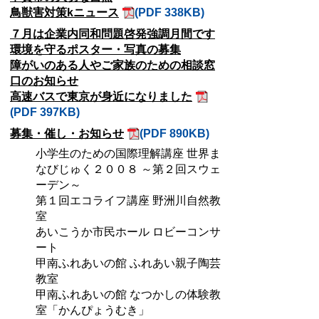
鳥獣害対策kニュース
(PDF 338KB)
７月は企業内同和問題啓発強調月間です
環境を守るポスター・写真の募集
障がいのある人やご家族のための相談窓
口のお知らせ
高速バスで東京が身近になりました
(PDF 397KB)
募集・催し・お知らせ
(PDF 890KB)
小学生のための国際理解講座 世界ま
なびじゅく２００８ ～第２回スウェ
ーデン～
第１回エコライフ講座 野洲川自然教
室
あいこうか市民ホール ロビーコンサ
ート
甲南ふれあいの館 ふれあい親子陶芸
教室
甲南ふれあいの館 なつかしの体験教
室「かんぴょうむき」