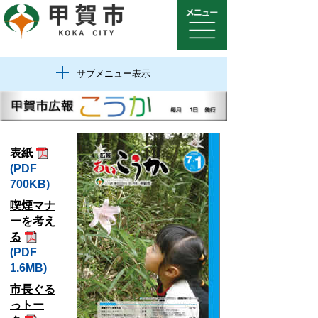
サブメニュー表示
表紙
(PDF
700KB)
喫煙マナ
ーを考え
る
(PDF
1.6MB)
市長ぐる
っトー