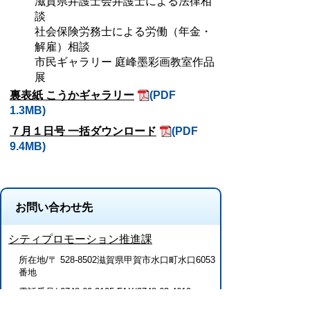
滋賀県弁護士会弁護士による法律相
談
社会保険労務士による労働（年金・
解雇）相談
市民ギャラリー 庭峰墨彩画教室作品
展
裏表紙 こうかギャラリー
(PDF
1.3MB)
７月１日号 一括ダウンロード
(PDF
9.4MB)
お問い合わせ先
シティプロモーション推進課
所在地/〒 528-8502滋賀県甲賀市水口町水口6053
番地
電話番号/
0748-69-2105
FAX/0748-63-4619