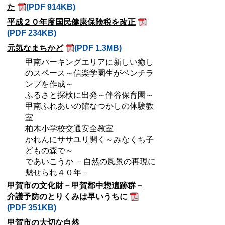
た
(PDF 914KB)
平成２０年度国民健康保険税を改正
(PDF 234KB)
元気なまちかど
(PDF 1.3MB)
甲南パーキングエリアに新しい癒し
のスペース～信楽学園生がベンチラ
ンプを作成～
ふるさと探検に出発～伴谷保育園～
甲南ふれあいの館なつかしの体験教
室
柏木小学校交通安全教室
かれんにササユリ開く～みなくち子
どもの森で～
であいこうか －自然の風景の再現に
魅せられ４０年－
甲賀市の文化財－甲賀郡中惣遺跡群－
介護予防のとりくみは早いうちに
(PDF 351KB)
甲賀市の大切な自然