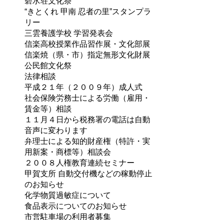
碧水荘文化祭
“きとくれ 甲南 忍者の里”スタンプラ
リー
三雲養護学校 学習発表会
信楽高校授業作品習作展・文化部展
信楽焼（県・市）指定無形文化財展
公民館文化祭
法律相談
平成２１年（２００９年）成人式
社会保険労務士による労働（雇用・
賃金等）相談
１１月４日から税務署の電話は自動
音声に変わります
弁理士による知的財産権（特許・実
用新案・商標等）相談会
２００８人権教育連続セミナー
甲賀支所 自動交付機などの稼動停止
のお知らせ
化学物質過敏症について
食品表示についてのお知らせ
市営駐車場の利用者募集