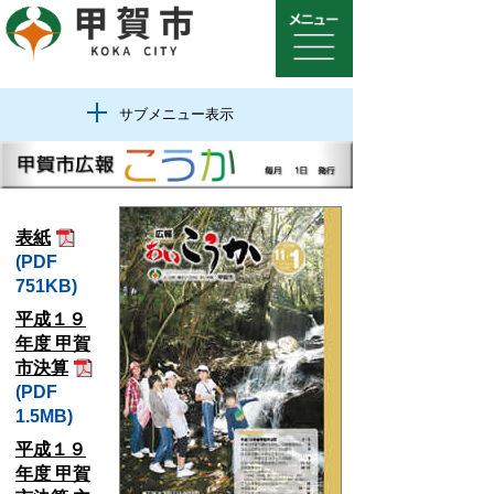
サブメニュー表示
表紙
(PDF
751KB)
平成１９
年度 甲賀
市決算
(PDF
1.5MB)
平成１９
年度 甲賀