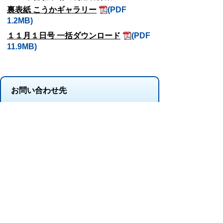
裏表紙 こうかギャラリー
(PDF
1.2MB)
１１月１日号 一括ダウンロード
(PDF
11.9MB)
お問い合わせ先
シティプロモーション推進課
所在地/〒 528-8502滋賀県甲賀市水口町水口6053
番地
電話番号/
0748-69-2105
FAX/0748-63-4619