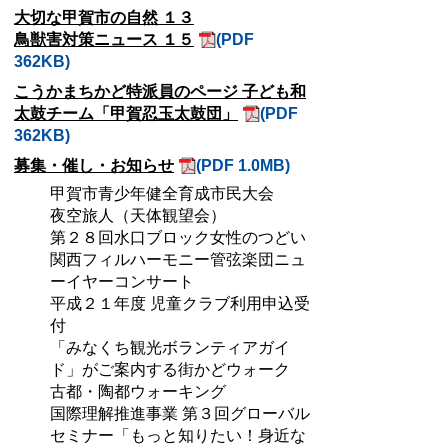
大切な甲賀市の自然 １３
鳥獣害対策ニュース １５
(PDF
362KB)
こうかまちかど特派員のページ 子ども和
太鼓チーム「甲賀忍玉太鼓団」
(PDF
362KB)
募集・催し・お知らせ
(PDF 1.0MB)
甲賀市青少年健全育成市民大会
夜空旅人（天体観望会）
第２８回水口ブロック女性のつどい
関西フィルハーモニー管弦楽団ニュ
ーイヤーコンサート
平成２１年度 児童クラブ利用申込受
付
「みなくち観光ボランティアガイ
ド」がご案内する街かどウォーク
古都・陶都ウォーキング
国際理解推進事業 第３回グローバル
セミナー「もっと知りたい！身近な