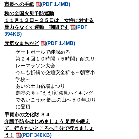
市長への手紙
(PDF 1.4MB)
秋の全国火災予防運動
１１月１２日～２５日は「女性に対する
暴力をなくす運動」期間です
(PDF
394KB)
元気なまちかど
(PDF 1.4MB)
ゲートボールで絆深める
第２４回１０時間（５時間）耐久リ
レーマラソン大会
今年も折鶴で交通安全祈る～朝宮小
学校～
あいの土山宿場まつり
鶏鳴の滝＋“ええ滝”発見ハイキング
であいこうか 郷土の山へ５０年ぶり
に登頂
甲賀市の文化財 ３４
介護予防をはじめましょう 足腰を鍛え
て、行きたいところへ自分で行きましょ
う！
(PDF 340KB)