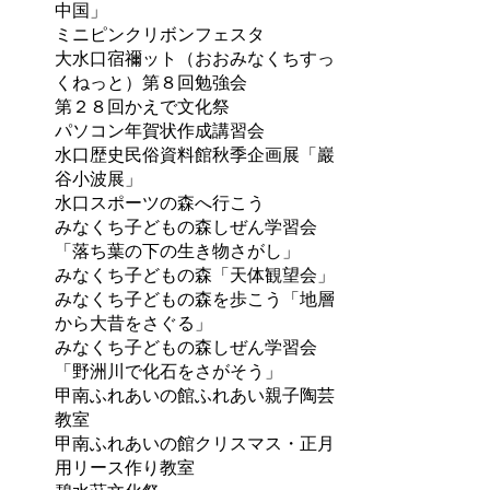
中国」
ミニピンクリボンフェスタ
大水口宿禰ット（おおみなくちすっ
くねっと）第８回勉強会
第２８回かえで文化祭
パソコン年賀状作成講習会
水口歴史民俗資料館秋季企画展「巖
谷小波展」
水口スポーツの森へ行こう
みなくち子どもの森しぜん学習会
「落ち葉の下の生き物さがし」
みなくち子どもの森「天体観望会」
みなくち子どもの森を歩こう「地層
から大昔をさぐる」
みなくち子どもの森しぜん学習会
「野洲川で化石をさがそう」
甲南ふれあいの館ふれあい親子陶芸
教室
甲南ふれあいの館クリスマス・正月
用リース作り教室