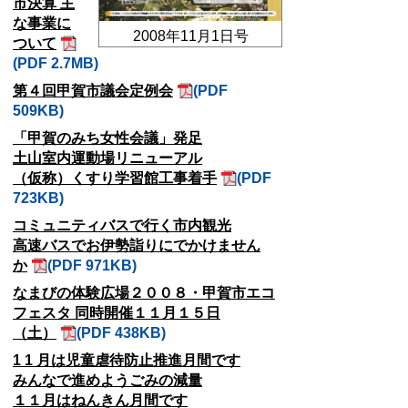
市決算 主
な事業に
2008年11月1日号
ついて
(PDF 2.7MB)
第４回甲賀市議会定例会
(PDF
509KB)
「甲賀のみち女性会議」発足
土山室内運動場リニューアル
（仮称）くすり学習館工事着手
(PDF
723KB)
コミュニティバスで行く市内観光
高速バスでお伊勢詣りにでかけません
か
(PDF 971KB)
なまびの体験広場２００８・甲賀市エコ
フェスタ 同時開催１１月１５日
（土）
(PDF 438KB)
1 1 月は児童虐待防止推進月間です
みんなで進めようごみの減量
１１月はねんきん月間です