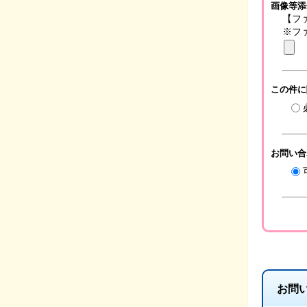
画像等添
【フ
※フ
この件
お問い
お問