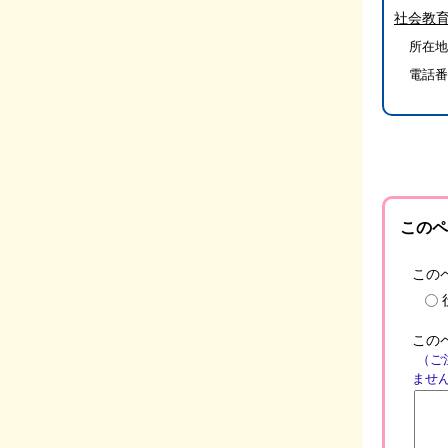
社会教
所在地/
電話番
このペ
この
この
（ご
ませ