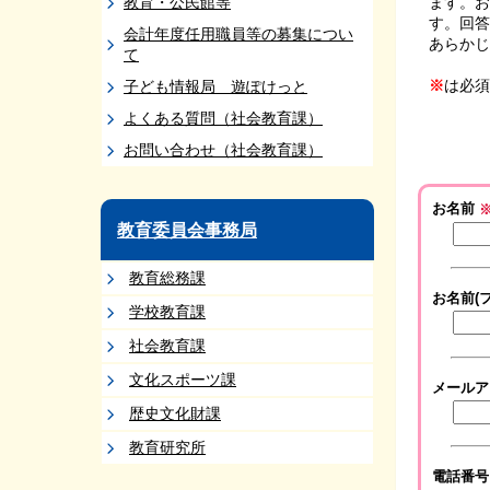
教育・公民館等
ます。お
す。回答
会計年度任用職員等の募集につい
あらかじ
て
※
は必須
子ども情報局 遊ぽけっと
よくある質問（社会教育課）
お問い合わせ（社会教育課）
お名前
教育委員会事務局
教育総務課
お名前(
学校教育課
社会教育課
文化スポーツ課
メール
歴史文化財課
教育研究所
電話番