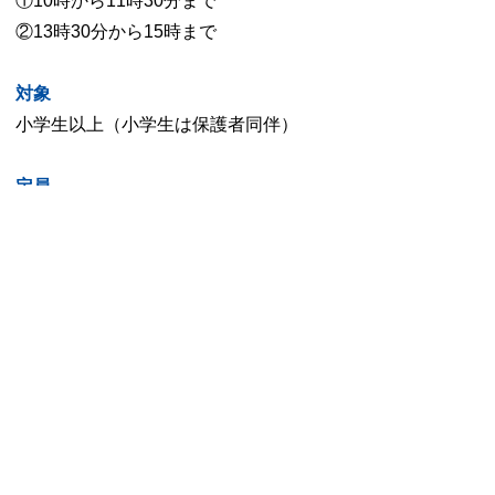
①10時から11時30分まで
②13時30分から15時まで
対象
小学生以上（小学生は保護者同伴）
定員
各回先着5人
場所
自然館講習室
参加費
無料
申込期間