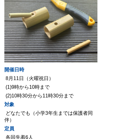
開催日時
8月11日（火曜祝
日）
(1)9時から10時まで
(2)10時30分から11時30分まで
対象
どなたでも（小学3年生までは保護者同
伴）
定員
各回先着6人