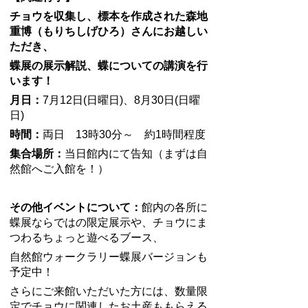
チョウを収集し、標本を作成された森地
重博（もりちしげひろ）さんにお越しい
ただき、
蝶展の展示解説、蝶についての講演を行
います！
月日：
7月12日(日曜日)、8月30日(日曜
日)
時間：
両日 13時30分～ 約1時間程度
集合場所：
当日館内にて告知（まずは自
然館へご入館を！）
その他イベントについて：
館内の各所に
蝶展ならではの限定展示や、チョウにま
つわるちょっと遊べるブース、
自然館ウォークラリー蝶展バージョンも
予定中！
さらにご来館いただいた方には、数量限
定でチョウに関連したお土産ももらえる