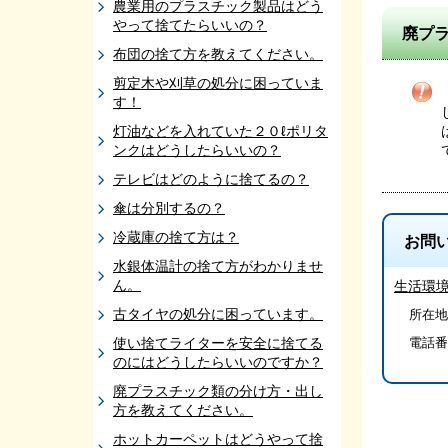
農業用のプラスチック製品はどう
やって捨てたらいいの？
廃プ
布団の捨て方を教えてください。
剪定木や刈草の処分に困っていま
す！
灯油などを入れていた２０ℓポリタ
ンクはどうしたらいいの？
テレビはどのように捨てるの？
傘は分別するの？
冷蔵庫の捨て方は？
お問
水銀体温計の捨て方がわかりませ
ん。
生活環
古タイヤの処分に困っています。
所在地/
使い捨てライターを安全に捨てる
電話番
のにはどうしたらいいのですか？
廃プラスチック類の分け方・出し
方を教えてください。
ホットカーペットはどうやって捨