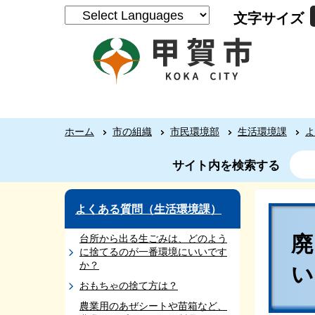
文字サイズ
ホーム
市の組織
市民環境部
生活環境課
よ
サイト内を検索する
よくある質問（生活環境課）
台所から出る生ごみは、どのよう
に捨てるのが一番環境にいいです
か？
おもちゃの捨て方は？
農業用のあぜシートや苗箱など、