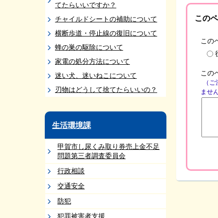
てたらいいですか？
このペ
チャイルドシートの補助について
横断歩道・停止線の復旧について
この
蜂の巣の駆除について
家電の処分方法について
この
迷い犬、迷いねこについて
（ご
刃物はどうして捨てたらいいの？
ませ
生活環境課
甲賀市し尿くみ取り券売上金不足
問題第三者調査委員会
行政相談
交通安全
防犯
犯罪被害者支援