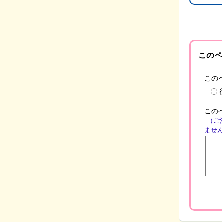
このペ
この
この
（ご
ませ