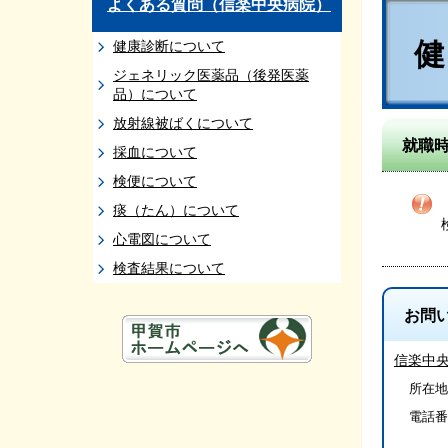
よくある質問（信楽中央病院）
健康診断について
ジェネリック医薬品（後発医薬
品）について
放射線被ばくについて
就職
採血について
検便について
痰（たん）について
心電図について
検査結果について
お問
信楽中
所在地
電話番