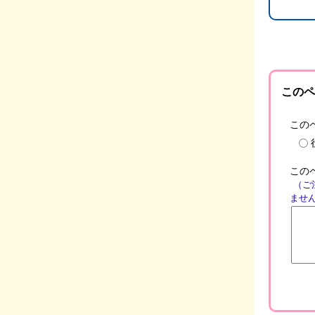
このペ
この
この
（ご
ませ