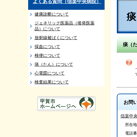
よくある質問（信楽中央病院）
健康診断について
ジェネリック医薬品（後発医薬
品）について
放射線被ばくについて
痰（
採血について
検便について
痰（たん）について
心電図について
検査結果について
お問
信楽中
所在地
電話番