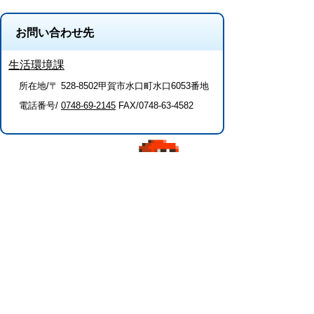
お問い合わせ先
生活環境課
所在地/〒 528-8502甲賀市水口町水口6053番地
電話番号/
0748-69-2145
FAX/0748-63-4582
このページに関するアンケート（生活環
境課）
このページの情報は役に立ちましたか？
役に
どちらとも
役にたた
立った
いえない
なかった