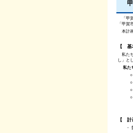
甲
「甲賀
「甲賀
本計画
【 
私たち
し」と
私た
○ 一
○ 自
○ お
○ 人
【 計
・ 普