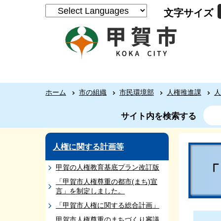
文字サイズ
ホーム
市の組織
市民環境部
人権推進課
人
サイト内を検索する
人権に関する計画等
甲賀の人権教育基底プラン改訂版
「甲賀市人権尊重の都市(まち)宣
言」を制定しました。
「甲賀市人権に関する総合計画」
甲賀市人権尊重のまちづくり審議