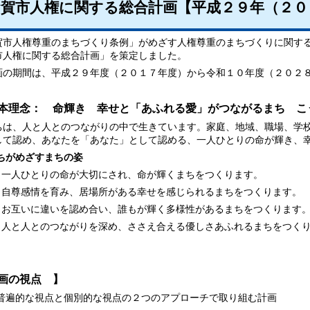
賀市人権に関する総合計画【平成２９年（２０
市人権尊重のまちづくり条例」がめざす人権尊重のまちづくりに関する
市人権に関する総合計画」を策定しました。
の期間は、平成２９年度（２０１７年度）から令和１０年度（２０２
基本理念：
命輝き 幸せと「あふれる愛」がつながるまち こ
は、人と人とのつながりの中で生きています。家庭、地域、職場、学校
して認め、あなたを「あなた」として認める、一人ひとりの命が輝き、
ちがめざすまちの姿
人ひとりの命が大切にされ、命が輝くまちをつくります。
尊感情を育み、居場所がある幸せを感じられるまちをつくります。
互いに違いを認め合い、誰もが輝く多様性があるまちをつくります
と人とのつながりを深め、ささえ合える優しさあふれるまちをつくり
画の視点 】
遍的な視点と個別的な視点の２つのアプローチで取り組む計画