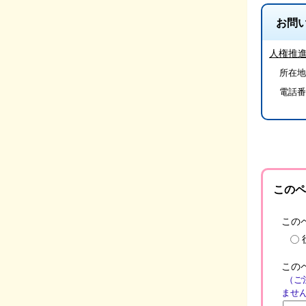
お問
人権推
所在地/
電話番
このペ
この
この
（ご
ませ