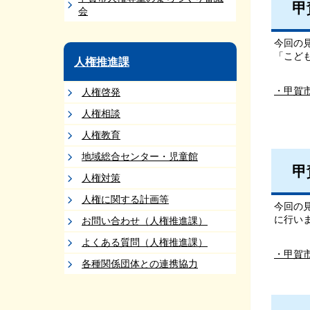
甲
会
今回の
「こど
人権推進課
・甲賀
人権啓発
人権相談
人権教育
地域総合センター・児童館
甲
人権対策
人権に関する計画等
今回の
に行い
お問い合わせ（人権推進課）
よくある質問（人権推進課）
・甲賀
各種関係団体との連携協力