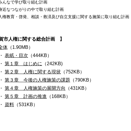
んなで学び取り組む計画
近なつながりの中で取り組む計画
権教育・啓発、相談・救済及び自立支援に関する施策に取り組む計画
賀市人権に関する総合計画 】
全体
（1.90MB）
・
表紙・目次
（444KB）
・
第１章 はじめに
（242KB)
・
第２章 人権に関する現状
（752KB）
・
第３章 今後の人権施策の課題
（790KB）
・
第４章 人権施策の展開方向
（431KB）
・
第５章 計画の推進
（168KB）
・
資料
（531KB）