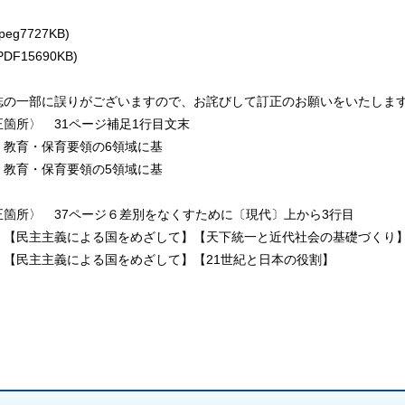
jpeg7727KB)
PDF15690KB)
の一部に誤りがございますので、お詫びして訂正のお願いをいたしま
箇所〉 31ページ補足1行目文末
育・保育要領の6領域に基
育・保育要領の5領域に基
箇所〉 37ページ６差別をなくすために〔現代〕上から3行目
民主主義による国をめざして】【天下統一と近代社会の基礎づくり
民主主義による国をめざして】【21世紀と日本の役割】