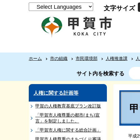
文字サイズ
ホーム
市の組織
市民環境部
人権推進課
人
サイト内を検索する
人権に関する計画等
甲賀の人権教育基底プラン改訂版
「甲賀市人権尊重の都市(まち)宣
言」を制定しました。
「甲賀市人権に関する総合計画」
平成2
甲賀市人権尊重のまちづくり審議