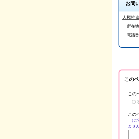
お問
人権推
所在地/
電話番
このペ
この
この
（ご
ませ