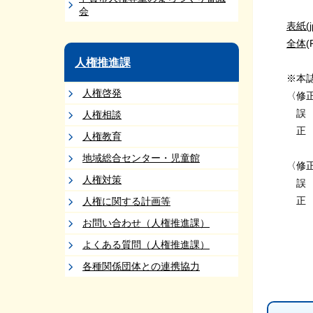
会
表紙(
全体
(
人権推進課
※本誌
人権啓発
〈修正
誤 教
人権相談
正 教
人権教育
地域総合センター・児童館
〈修正
人権対策
誤 【
正 【
人権に関する計画等
お問い合わせ（人権推進課）
よくある質問（人権推進課）
各種関係団体との連携協力