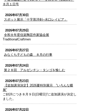
８月１日号
2026年07月30日
スポット展示「十字形洋剣─水口レイピア」
2026年07月29日
令和８年度信楽陶芸作家協会展
TraditionalCraftmen
2026年07月27日
みなくち子どもの森 ８月の行事
2026年07月24日
第２８回 アルゼンチン・タンゴを愉しむ
2026年07月23日
【追加講演決定】2026夏特別展示 ”いろんな蝶
展”
ご好評につき８月９日(日曜日)”に追加講演が決定し
ました。
2026年07月22日