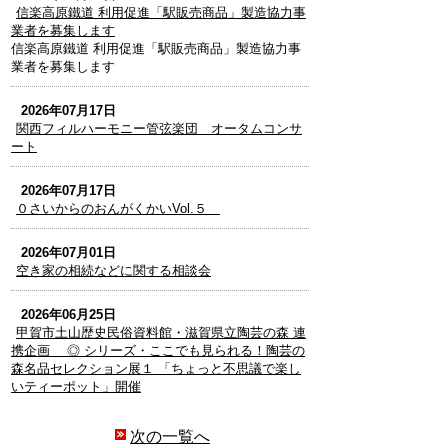
信楽高原鐵道 利用促進「駅販売商品」製造協力事
業者を募集します
信楽高原鐵道 利用促進「駅販売商品」製造協力事
業者を募集します
2026年07月17日
関西フィルハーモニー管弦楽団 オータムコンサ
ート
2026年07月17日
０さいからのおんがくかいVol.５
2026年07月01日
空き家の相続などに関する相談会
2026年06月25日
甲賀市土山歴史民俗資料館・滋賀県立陶芸の森 連
携企画 ◎ シリーズ・ここでも見られる！陶芸の
森名品セレクション展１ 「ちょっと不思議で楽し
いティーポット」開催
次の一覧へ