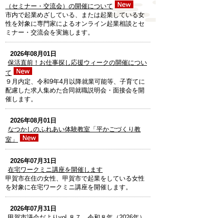
（セミナー・交流会）の開催について
市内で起業めざしている、または起業している女
性を対象に専門家によるオンライン起業相談とセ
ミナー・交流会を実施します。
2026年08月01日
保活直前！お仕事探し応援ウィークの開催につい
て
９月内定、令和9年4月以降就業可能等、子育てに
配慮した求人集めた合同就職説明会・面接会を開
催します。
2026年08月01日
なつかしのふれあい体験教室「平かごづくり教
室」
2026年07月31日
在宅ワークミニ講座を開催します
甲賀市在住の女性、甲賀市で起業をしている女性
を対象に在宅ワークミニ講座を開催します。
2026年07月31日
甲賀市議会だよりvol.８７ 令和８年（2026年）