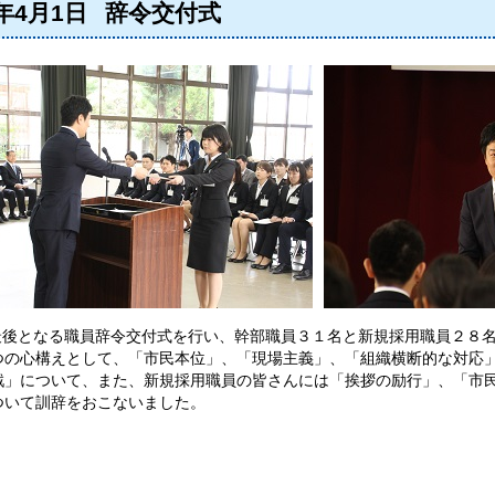
9年4月1日
辞令交付式
最後となる職員辞令交付式を行い、幹部職員３１名と新規採用職員２８
つの心構えとして、「市民本位」、「現場主義」、「組織横断的な対応
戦」について、また、新規採用職員の皆さんには「挨拶の励行」、「市
ついて訓辞をおこないました。