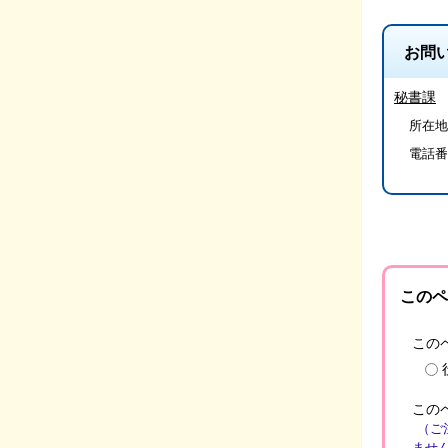
お問
秘書課
所在地
電話番
このペ
この
この
（ご
ませ