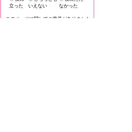
立った
いえない
なかった
このページに関してご意見がありました
らご記入ください。
（ご注意）回答が必要なお問い合わせは，直
接このページの「お問い合わせ先」（ページ
作成部署）へお願いします（こちらではお受
けできません）。また住所・電話番号などの
個人情報は記入しないでください
プライバシーポリシー
免責事項・著作権
リンクについて
このサイトの使い方
このサイトの考え方