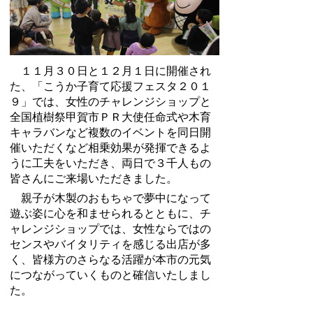
１１月３０日と１２月１日に開催され
た、「こうか子育て応援フェスタ２０１
９」では、女性のチャレンジショップと
全国植樹祭甲賀市ＰＲ大使任命式や木育
キャラバンなど複数のイベントを同日開
催いただくなど相乗効果が発揮できるよ
うに工夫をいただき、両日で３千人もの
皆さんにご来場いただきました。
親子が木製のおもちゃで夢中になって
遊ぶ姿に心を和ませられるとともに、チ
ャレンジショップでは、女性ならではの
センスやバイタリティを感じる出店が多
く、皆様方のさらなる活躍が本市の元気
につながっていくものと確信いたしまし
た。