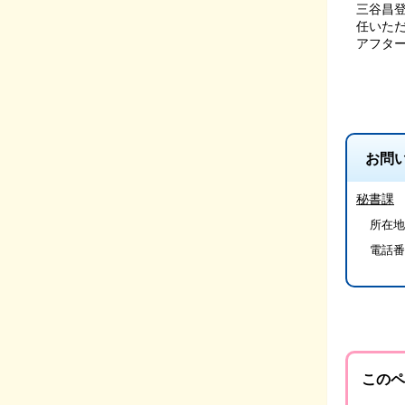
三谷昌
任いた
アフタ
お問
秘書課
所在地
電話番
このペ