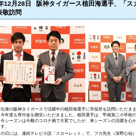
0年12月28日
阪神タイガース植田海選手、「ス
表敬訪問
出身の阪神タイガースで活躍中の植田海選手に市役所を訪問いただきま
と今年度も寄付金を贈呈いただきました。植田選手は、甲南第二小学校
。今シーズンは今般のコロナ禍で大変でしたが、来シーズンの活躍を心
ます。
の日には、連続テレビ小説「スカーレット」で、フカ先生（深野心仙）の