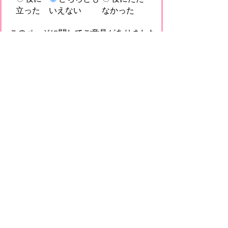
立った
いえない
なかった
このページに関してご意見がありました
らご記入ください。
（ご注意）回答が必要なお問い合わせは，直
接このページの「お問い合わせ先」（ページ
作成部署）へお願いします（こちらではお受
けできません）。また住所・電話番号などの
個人情報は記入しないでください
プライバシーポリシー
免責事項・著作権
リンクについて
このサイトの使い方
このサイトの考え方