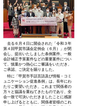
去る６月４日に開会された「令和３年
第４回甲賀市議会定例会（６月）」が閉
会し、提出いたしました条例案件、一般
会計補正予算案件などの重要案件につい
て、慎重かつ熱心にご審議をいただき、
ご承認、ご決定を賜りました。
特に「甲賀市手話言語及び情報・コミ
ュニケーション促進条例」は、長年にわ
たりご要望いただき、これまで関係者の
方々と協議を重ねてきたものであり、全
会一致で可決いただきましたことに感謝
申し上げるとともに、関係者皆様のこれ