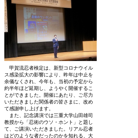
甲賀流忍者検定は、新型コロナウイル
ス感染拡大の影響により、昨年は中止を
余儀なくされ、今年も、当初の予定から
約半年ほど延期し、ようやく開催するこ
とができました。開催にあたり、ご尽力
いただきました関係者の皆さまに、改め
て感謝申し上げます。
また、記念講演では三重大学山田雄司
教授から「忍術のウソ・ホント」と題し
て、ご講演いただきました。リアル忍者
はどのような者だったのかを知れる、大