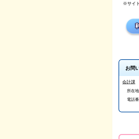
※サイ
お問
会計課
所在地/
電話番