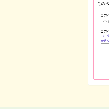
このペ
この
この
（ご
ませ