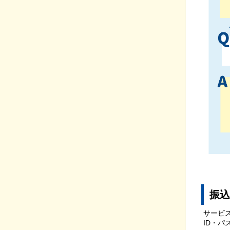
振込
サービ
ID・