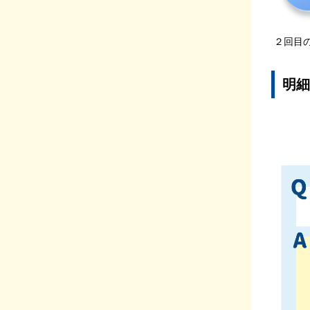
２回目
明細