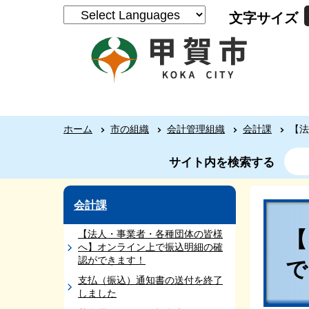
文字サイズ
ホーム
市の組織
会計管理組織
会計課
【法
サイト内を検索する
会計課
【法人・事業者・各種団体の皆様
へ】オンライン上で振込明細の確
認ができます！
支払（振込）通知書の送付を終了
しました