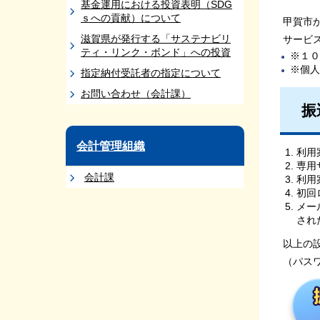
基金運用における投資表明（SDG
ｓへの貢献）について
甲賀市
滋賀県が発行する「サステナビリ
サービ
ティ・リンク・ボンド」への投資
※１０
※個人
指定納付受託者の指定について
お問い合わせ（会計課）
振
会計管理組織
利用
専用
会計課
利用
初回
メー
され
以上の
（パス