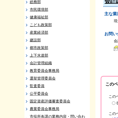
会計
総務部
市民環境部
主な業
健康福祉部
現
こども政策部
産業経済部
お問い
建設部
会
都市政策部
上下水道部
会計管理組織
教育委員会事務局
選挙管理委員会
このペ
監査委員
公平委員会
この
固定資産評価審査委員会
農業委員会事務局
この
市役所各課の業務内容・問い合わ