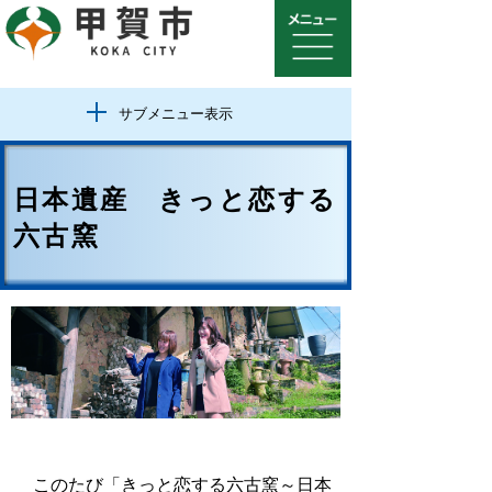
サブメニュー表示
日本遺産 きっと恋する
六古窯
このたび「きっと恋する六古窯～日本