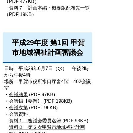
（PDF 477KB）
資料７ 計画本編・概要版配布先一覧
（PDF 19KB）
平成29年度 第1回 甲賀
市地域福祉計画審議会
日時：平成29年6月7日（水） 午後2時
から午後4時
場所：甲賀市役所水口庁舎4階 402会議
室
・
会議結果
(PDF 97KB)
・
会議録【要旨】
(PDF 198KB)
・
会議次第
(PDF 196KB)
・会議資料
資料１ 審議会委員名簿
(PDF 93KB)
資料２ 第２次甲賀市地域福祉計画