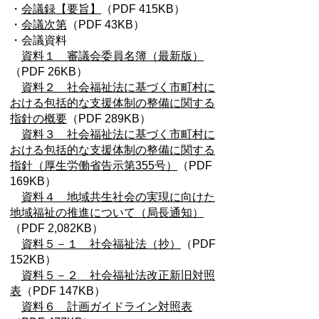
・
会議録【要旨】
（PDF 415KB）
・
会議次第
（PDF 43KB）
・会議資料
資料１ 審議会委員名簿（最新版）
（PDF 26KB）
資料２ 社会福祉法に基づく市町村に
おける包括的な支援体制の整備に関する
指針の概要
（PDF 289KB）
資料３ 社会福祉法に基づく市町村に
おける包括的な支援体制の整備に関する
指針（厚生労働省告示第355号）
（PDF
169KB）
資料４ 地域共生社会の実現に向けた
地域福祉の推進について（局長通知）
（PDF 2,082KB）
資料５－１ 社会福祉法（抄）
（PDF
152KB）
資料５－２ 社会福祉法改正新旧対照
表
（PDF 147KB）
資料６ 計画ガイドライン対照表