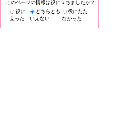
このページの情報は役に立ちましたか？
役に
どちらとも
役にたた
立った
いえない
なかった
このページに関してご意見がありました
らご記入ください。
（ご注意）回答が必要なお問い合わせは，直
接このページの「お問い合わせ先」（ページ
作成部署）へお願いします（こちらではお受
けできません）。また住所・電話番号などの
個人情報は記入しないでください
プライバシーポリシー
免責事項・著作権