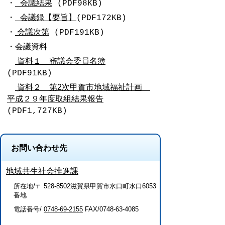
会議結果
・
(PDF98KB)
会議録【要旨】
・
(PDF172KB)
会議次第
・
(PDF191KB)
・会議資料
資料１ 審議会委員名簿
(PDF91KB)
資料２ 第2次甲賀市地域福祉計画
平成２９年度取組結果報告
(PDF1,727KB)
お問い合わせ先
地域共生社会推進課
所在地/〒 528-8502滋賀県甲賀市水口町水口6053
番地
電話番号/
0748-69-2155
FAX/0748-63-4085