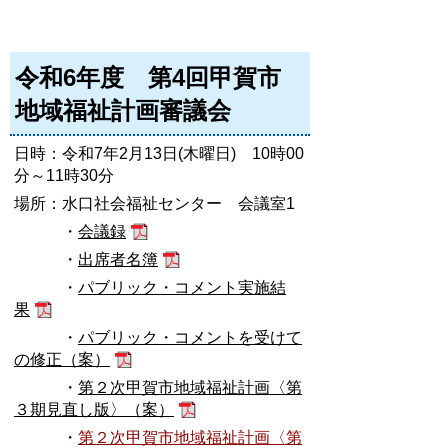
令和6年度 第4回甲賀市
地域福祉計画審議会
日時：令和7年2月13日(木曜日) 10時00
分～11時30分
場所：水口社会福祉センター 会議室1
・
会議録
・
出席者名簿
・
パブリック・コメント実施結
果
・
パブリック・コメントを受けて
の修正（案）
・
第２次甲賀市地域福祉計画〈第
３期見直し版〉（案）
・
第２次甲賀市地域福祉計画〈第