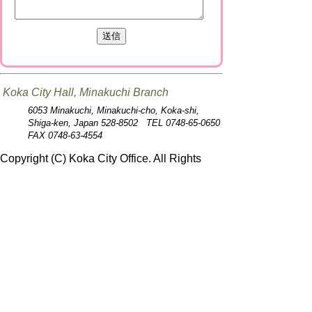
Koka City Hall, Minakuchi Branch
6053 Minakuchi, Minakuchi-cho, Koka-shi,
Shiga-ken, Japan 528-8502 TEL 0748-65-0650
FAX 0748-63-4554
Copyright (C) Koka City Office. All Rights
Reserved.
プライバシーポリシー
免責事項・著作権
リンクについて
このサイトの使い方
このサイトの考え方
甲賀市役所
〒528-8502
甲賀市水口町水口6053番地
TEL
0748-65-0650