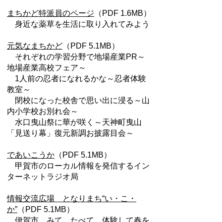
まちかど特派員のページ
（PDF 1.6MB）
身近な薬草を生活に取り入れてみよう
元気なまちかど
（PDF 5.1MB）
それぞれの学習分野で地場産業PR～
地場産業高校フェア～
1人前の忍者になれるかな～忍者体験
教室～
閉校になった校舎で思い出に浸る～山
内小学校お別れ会～
水口曳山祭に華が咲く～天神町曳山
「見送り幕」復元新調お披露目会～
であいこうか
（PDF 5.1MB）
甲賀市のローカル情報を発信するイン
ターネットラジオ局
情報交流広場 となりまち“い・こ・
か”
（PDF 5.1MB）
伊賀市 みて、たべて、体験して春を