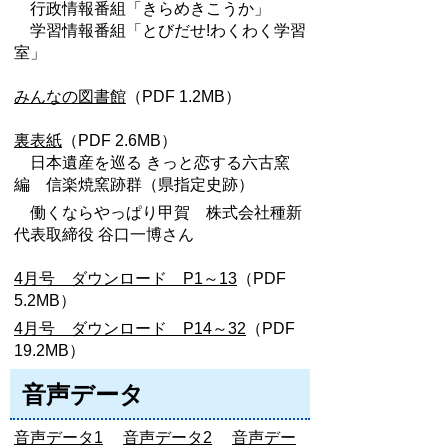
行政情報番組「きらめきこうか」
学習情報番組「とびだせ!わくわく学習
室」
みんなの図書館
（PDF 1.2MB）
裏表紙
（PDF 2.6MB）
日本遺産を巡る きっと恋する六古窯
編 信楽焼窯跡群（県指定史跡）
働くならやっぱり甲賀 株式会社種新
代表取締役 谷口一博さん
4月号 ダウンロード P1～13
（PDF
5.2MB）
4月号 ダウンロード P14～32
（PDF
19.2MB）
音声データ
音声データ1
音声データ2
音声デー