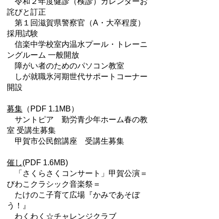
令和２年度健診（検診）カレンダーお
詫びと訂正
第１回滋賀県警察官（A・大卒程度）
採用試験
信楽中学校室内温水プール・トレーニ
ングルーム 一般開放
障がい者のためのパソコン教室
しが就職氷河期世代サポートコーナー
開設
募集
（PDF 1.1MB）
サントピア 勤労青少年ホーム春の教
室 受講生募集
甲賀市公民館講座 受講生募集
催し
(PDF 1.6MB)
「さくらさくコンサート」甲賀公演＝
びわこクラシック音楽祭＝
たけのこ子育て広場『かみであそぼ
う！』
わくわく☆チャレンジクラブ