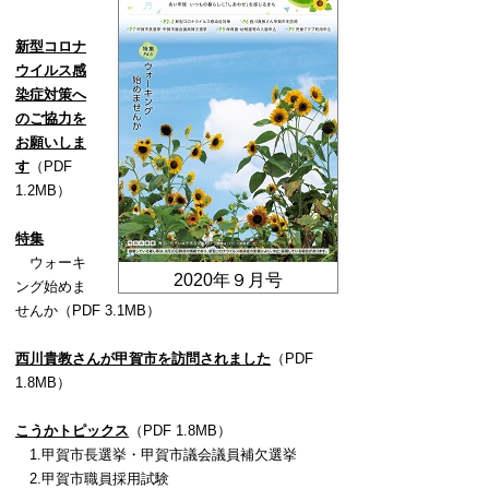
新型コロナ
ウイルス感
染症対策へ
のご協力を
お願いしま
す
（PDF
1.2MB）
特集
ウォーキ
2020年９
月号
ング始めま
せんか（PDF 3.1MB）
西川貴教さんが甲賀市を訪問されました
（PDF
1.8MB）
こうかトピックス
（PDF 1.8MB）
1.甲賀市長選挙・甲賀市議会議員補欠選挙
2.甲賀市職員採用試験