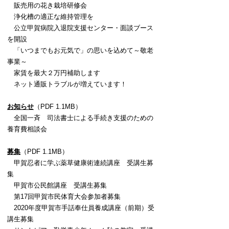
販売用の花き栽培研修会
浄化槽の適正な維持管理を
公立甲賀病院入退院支援センター・面談ブース
を開設
「いつまでもお元気で」の思いを込めて～敬老
事業～
家賃を最大２万円補助します
ネット通販トラブルが増えています！
お知らせ
（PDF 1.1MB）
全国一斉 司法書士による手続き支援のための
養育費相談会
募集
（PDF 1.1MB）
甲賀忍者に学ぶ薬草健康術連続講座 受講生募
集
甲賀市公民館講座 受講生募集
第17回甲賀市民体育大会参加者募集
2020年度甲賀市手話奉仕員養成講座（前期）受
講生募集