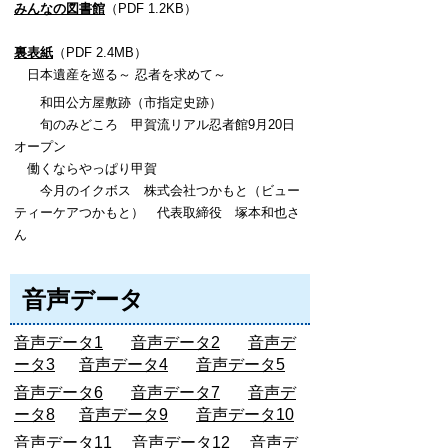
みんなの図書館
（PDF 1.2KB）
裏表紙
（PDF 2.4MB）
日本遺産を巡る
～
忍者を求めて～
和田公方屋敷跡（市指定史跡）
旬のみどころ 甲賀流リアル忍者館9月20日
オープン
働くならやっぱり甲賀
今月のイクボス 株式会社つかもと（ビュー
ティーケアつかもと） 代表取締役 塚本和也さ
ん
音声データ
音声データ1
音声データ2
音声デ
ータ3
音声データ4
音声データ5
音声データ6
音声データ7
音声デ
ータ8
音声データ9
音声データ10
音声データ11
音声データ12
音声デ