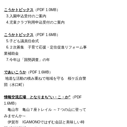
こうかトピックス
（PDF 1.0MB）
3.入園申込受付のご案内
4.児童クラブ利用申込受付のご案内
こうかトピックス
（PDF 1.6MB）
5.子ども議員任命式
6.２次募集 子育て応援・定住促進リフォーム事
業補助金
7.今年は「国勢調査」の年
であいこうか
（PDF 1.6MB）
地道な活動の積み重ねで地域を守る 桜ケ丘自警
団（水口町）
情報交流広場 となりまち“い・こ・か”
（PDF
1.6MB）
亀山市 亀山７座トレイル ～７つの山に
登って
みませんか～
伊賀市 IGAMONOではずむ会話と美味しい時