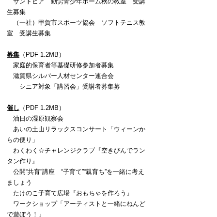
サントピア 勤労青少年ホーム秋の教室 受講
生募集
（一社）甲賀市スポーツ協会 ソフトテニス教
室 受講生募集
募集
（PDF 1.2MB）
家庭的保育者等基礎研修参加者募集
滋賀県シルバー人材センター連合会
シニア対象「講習会」受講者募集募
催し
（PDF 1.2MB）
油日の湿原観察会
あいの土山リラックスコンサート「ウィーンか
らの便り」
わくわく☆チャレンジクラブ『空きびんでラン
タン作り』
公開“共育”講座 “子育て”“親育ち”を一緒に考え
ましょう
たけのこ子育て広場『おもちゃを作ろう』
ワークショップ「アーティストと一緒にねんど
で遊ぼう！」