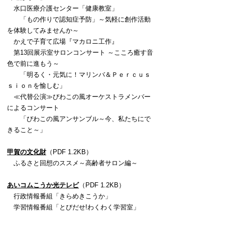
水口医療介護センター「健康教室」
「もの作りで認知症予防」～気軽に創作活動
を体験してみませんか～
かえで子育て広場『マカロニ工作』
第13回展示室サロンコンサート ～こころ癒す音
色で前に進もう～
「明るく・元気に！マリンバ＆Ｐｅｒｃｕｓ
ｓｉｏｎを愉しむ」
≪代替公演≫びわこの風オーケストラメンバー
によるコンサート
「びわこの風アンサンブル～今、私たちにで
きること～」
甲賀の文化財
（PDF 1.2KB）
ふるさと回想のススメ～高齢者サロン編～
あいコムこうか光テレビ
（PDF 1.2KB）
行政情報番組「きらめきこうか」
学習情報番組「とびだせ!わくわく学習室」