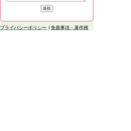
プライバシーポリシー
免責事項・著作権
リンクについて
このサイトの使い方
このサイトの考え方
甲賀市役所
〒528-8502
甲賀市水口町水口6053番地
TEL
0748-65-0650
FAX 0748-63-4086
市役所などの一般的な業務時間は9時～16時
45分です。（土・日曜日、祝日および12月
29日～1月3日は休みです）
各課連絡先
お問合せ
市役所までのアクセス