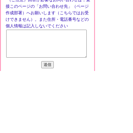
接このページの「お問い合わせ先」（ページ
作成部署）へお願いします（こちらではお受
けできません）。また住所・電話番号などの
個人情報は記入しないでください
プライバシーポリシー
免責事項・著作権
リンクについて
このサイトの使い方
このサイトの考え方
甲賀市役所
〒528-8502
甲賀市水口町水口6053番地
TEL
0748-65-0650