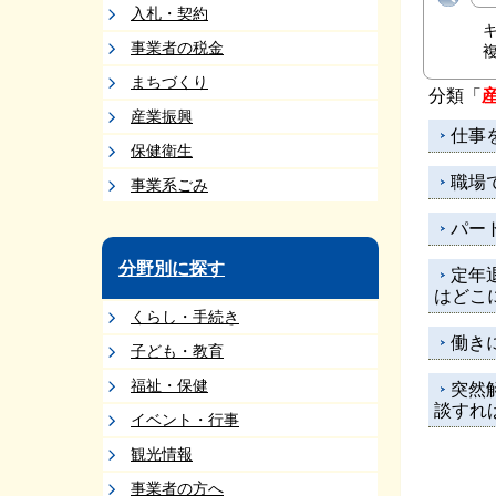
入札・契約
事業者の税金
まちづくり
分類「
産業振興
仕事
保健衛生
職場
事業系ごみ
パー
分野別に探す
定年
はどこ
くらし・手続き
働き
子ども・教育
福祉・保健
突然
談すれ
イベント・行事
観光情報
事業者の方へ