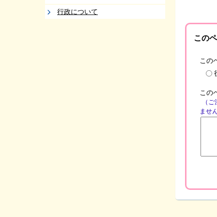
行政について
このペ
この
この
（ご
ませ