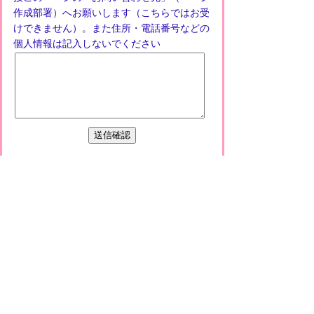
作成部署）へお願いします（こちらではお受
けできません）。また住所・電話番号などの
個人情報は記入しないでください
プライバシーポリシー
免責事項・著作権
リンクについて
このサイトの使い方
このサイトの考え方
甲賀市役所
〒528-8502
甲賀市水口町水口6053番地
TEL
0748-65-0650
FAX 0748-63-4086