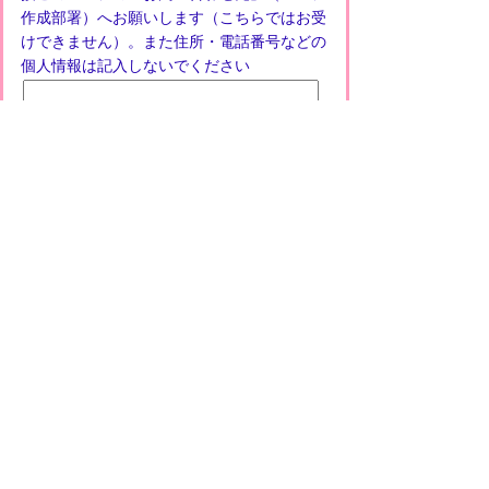
作成部署）へお願いします（こちらではお受
けできません）。また住所・電話番号などの
個人情報は記入しないでください
プライバシーポリシー
免責事項・著作権
リンクについて
このサイトの使い方
このサイトの考え方
甲賀市役所
〒528-8502
甲賀市水口町水口6053番地
TEL
0748-65-0650
FAX 0748-63-4086