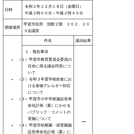
令和２年１２月１８日（金曜日）
日時
午後２時００分～午後２時４０分
甲賀市役所 別館２階 ２０２、２０
開催場所
３会議室
件名
議決結果
１．報告事項
（１）甲賀市教育委員会委員の
任命に係る議会同意につ
いて
（２）令和３年度学校給食にお
ける食物アレルギー対応
について
（３）甲賀市小中学校施設長寿
命化計画（案）にかかる
パブリック・コメントの
実施について
ー
（４）甲賀市幼稚園・保育園施
設長寿命化計画（案）に