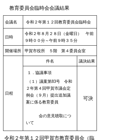
教育委員会臨時会会議結果
会議名
令和２年第１２回教育委員会臨時会
令和２年８月２８日（金曜日） 午前
日時
９時００分～午前９時３５分
開催場所
甲賀市役所 ５階 第４委員会室
件名
議決結果
１．協議事項
（１）議案第83号 令和
２年第４回甲賀市議会定
日程
例会（９月）提出追加議
可決
案に係る教育委員
会の
意見聴取につ
いて
令和２年第１２回甲賀市教育委員会（臨