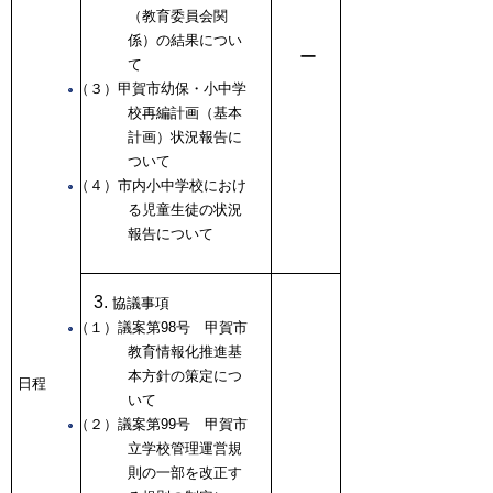
（教育委員会関
係）の結果につい
ー
て
（３）甲賀市幼保・小中学
校再編計画（基本
計画）状況報告に
ついて
（４）市内小中学校におけ
る児童生徒の状況
報告について
協議事項
（１）議案第98号 甲賀市
教育情報化推進基
本方針の策定につ
日程
いて
（２）議案第99号 甲賀市
立学校管理運営規
則の一部を改正す