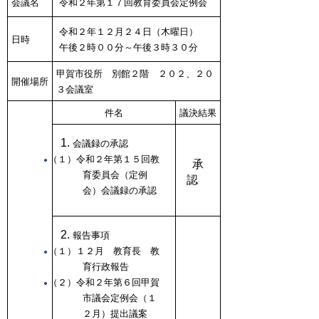
会議名
令和２年第１７回教育委員会定例会
令和２年１２月２４日（木曜日）
日時
午後２時００分～午後３時３０分
甲賀市役所 別館２階 ２０２、２０
開催場所
３会議室
件名
議決結果
会議録の承認
（１）令和２年第１５回教
承
育委員会（定例
認
会）会議録の承認
報告事項
（１）１２月 教育長 教
育行政報告
（２）令和２年第６回甲賀
市議会定例会（１
２月）提出議案