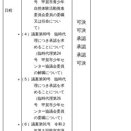
号 甲賀市青少年
自然体験活動推進
日程
委員会委員の委嘱
又は任命につい
可決
て）
可決
（４）議案第89号 臨時代
承認
理につき承認を求
承認
めることについて
（臨時代理第24
承認
号 甲賀市少年セ
可決
ンター協議会委員
の解嘱について）
（５）議案第90号 臨時代
理につき承認を求
めることについて
（臨時代理第26
号 甲賀市少年セ
ンター協議会委員
の委嘱について）
（６）議案第91号 令和２
年第５回甲賀市議