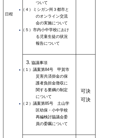
ついて
（４）ミシガン州３都市と
日程
のオンライン交流
会の実施について
（５）市内小中学校におけ
る児童生徒の状況
報告について
協議事項
（１）議案第84号 甲賀市
災害共済掛金の保
護者負担金徴収に
関する要綱の制定
可決
について
可決
（２）議案第85号 土山学
区幼保・小中学校
再編検討協議会委
員の委嘱について