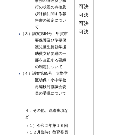
事務の管理及び執
可決
行の状況の点検及
び評価に関する報
可決
告書の策定につい
可決
て
可決
（３）議案第94号 甲賀市
要保護及び準要保
護児童生徒就学援
助費支給要綱の一
部を改正する要綱
の制定について
（４）議案第95号 大野学
区幼保・小中学校
再編検討協議会委
員の委嘱について
４．その他、連絡事項な
ど
（１）令和２年第１６回
（１２月臨時）教育委員