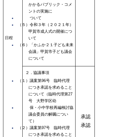
かかるパブリック・コメ
ントの実施に
ついて
（５）令和３年（２０２１年）
甲賀市成人式の開催につ
日程
いて
（６）「かふか２１子ども未来
会議」甲賀市子ども議会
について
２．協議事項
（１）議案第96号 臨時代理
につき承認を求めること
について（臨時代理第27
号 大野学区幼
保・小中学校再編検討協
議会委員の解嘱につい
承認
て）
承認
（２）議案第97号 臨時代理
につき承認を求めること