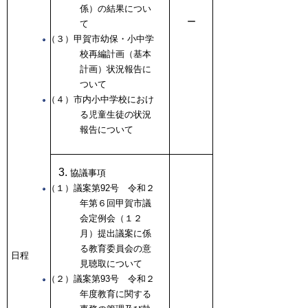
係）の結果につい
ー
て
（３）甲賀市幼保・小中学
校再編計画（基本
計画）状況報告に
ついて
（４）市内小中学校におけ
る児童生徒の状況
報告について
協議事項
（１）議案第92号 令和２
年第６回甲賀市議
会定例会（１２
月）提出議案に係
る教育委員会の意
日程
見聴取について
（２）議案第93号 令和２
年度教育に関する