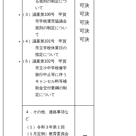
る規則の制定につ
可決
いて
可決
（３）議案第100号 甲賀
市学校運営協議会
可決
規則の制定につい
可決
て
可決
（４）議案第101号 甲賀
市立学校休業日の
指定について
（５）議案第102号 甲賀
市立小中学校修学
旅行中止等に伴う
キャンセル料等補
助金交付要綱の制
定について
４．その他、連絡事項な
ど
（１）令和３年第１回
（１月定例）教育委員会
ー