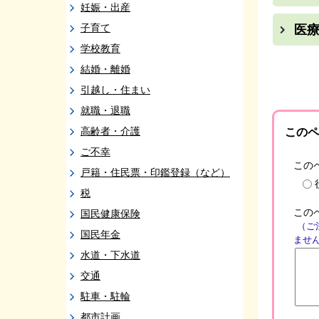
妊娠・出産
子育て
医
学校教育
結婚・離婚
引越し・住まい
就職・退職
高齢者・介護
このペ
ご不幸
この
戸籍・住民票・印鑑登録（など）
税
この
国民健康保険
（ご
国民年金
ませ
水道・下水道
交通
駐車・駐輪
都市計画