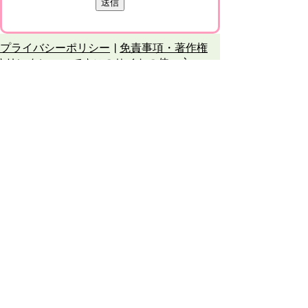
プライバシーポリシー
免責事項・著作権
リンクについて
このサイトの使い方
このサイトの考え方
甲賀市役所
〒528-8502
甲賀市水口町水口6053番地
TEL
0748-65-0650
FAX 0748-63-4086
市役所などの一般的な業務時間は9時～16時
45分です。（土・日曜日、祝日および12月
29日～1月3日は休みです）
各課連絡先
お問合せ
市役所までのアクセス
Copyright © Koka City Office. All Rights