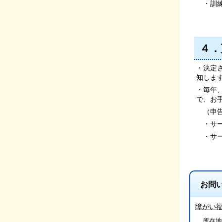
・訓練
４．
・決定
知しま
・毎年
で、お
（申告
・サー
・サー
お問
障がい
所在地