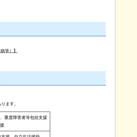
難病等）】
あります。
護、重度障害者等包括支援
支援
着支援、自立生活援助、