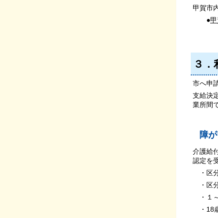
甲賀市
●
甲
３．
市へ申
支給決
業所間
障が
介護給
認定を
・区分
・区分
・１～
・18