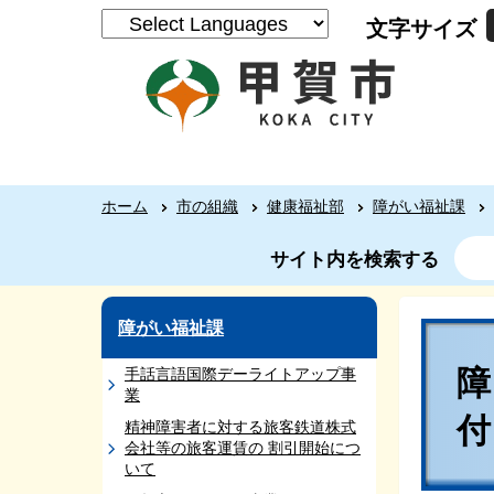
文字サイズ
ホーム
市の組織
健康福祉部
障がい福祉課
サイト内を検索する
障がい福祉課
手話言語国際デーライトアップ事
業
精神障害者に対する旅客鉄道株式
会社等の旅客運賃の 割引開始につ
いて