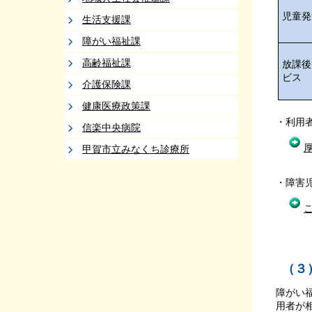
児童発
生活支援課
障がい福祉課
高齢福祉課
放課後
ビス
介護保険課
健康医療政策課
・利用
信楽中央病院
甲賀市立みなくち診療所
・障害
（３
障がい
用者が