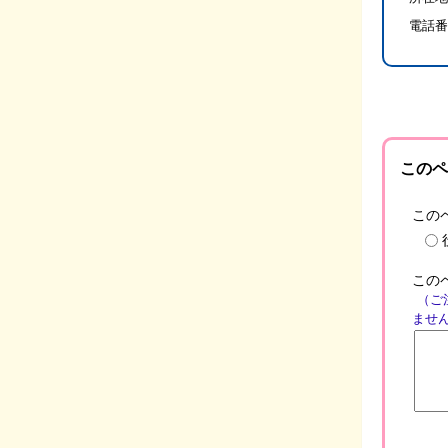
電話番
このペ
この
この
（ご
ませ