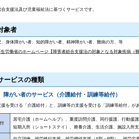
総合支援法及び児童福祉法に基づくサービスです。
対象者
児、身体障がい者、知的障がい者、精神障がい者、難病の方、等
厚生労働省のホームページ【障害者総合支援法の対象となる対象疾病（
サービスの種類
）障がい者のサービス（介護給付・訓練等給付）
支援を受ける「介護給付」と、訓練等の支援を受ける「訓練等給付」が
居宅介護（ホームヘルプ）、重度訪問介護、同行援護、行動援
付
短期入所（ショートステイ）、療養介護、生活介護、施設入所
自立訓練、就労移行支援、就労継続支援（A型・B型）、就労定