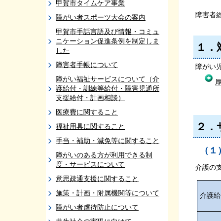
甲賀市タイムケア事業
障害者
障がい者スポーツ大会の案内
甲賀市手話言語及び情報・コミュ
ニケーション促進条例を制定しま
１．
した
障害者手帳について
障がい
障がい福祉サービスについて（介
護給付・訓練等給付・障害児通所
支援給付・計画相談）
医療費に関すること
２．
福祉用具に関すること
手当・補助・減免等に関すること
（１
障がいのある方が利用できる制
度・サービスについて
介護の
意思疎通支援に関すること
施策・計画・附属機関等について
介護給
障がい者虐待防止について