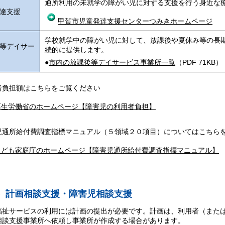
通所利用の未就学の障がい児に対する支援を行う身近な
達支援
甲賀市児童発達支援センターつみきホームページ
学校就学中の障がい児に対して、放課後や夏休み等の長
等デイサー
続的に提供します。
●
市内の放課後等デイサービス事業所一覧
（PDF 71KB）
者負担額はこちらをご覧ください
厚生労働省のホームページ【障害児の利用者負担】
児通所給付費調査指標マニュアル（５領域２０項目）についてはこちら
こども家庭庁のホームページ【障害児通所給付費調査指標マニュアル】
）計画相談支援・障害児相談支援
福祉サービスの利用には計画の提出が必要です。計画は、利用者（また
相談支援事業所へ依頼し事業所が作成する場合があります。