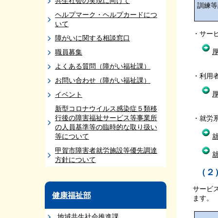
共生社会の実現に向けて
訓練等
ヘルプマーク・ヘルプカードにつ
いて
・サー
障がいに関する相談窓口
職員募集
よくある質問（障がい福祉課）
・利用
お問い合わせ（障がい福祉課）
イベント
新型コロナウイルス感染症５類移
行後の障害福祉サービス等事業所
・就労
の人員基準等の臨時的な取り扱い
等について
甲賀市障害者就労施設等優先調達
方針について
（２
サービ
健康福祉部
ます。
地域共生社会推進課