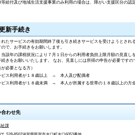
等給付及び地域生活支援事業のみ利用の場合は、障がい支援区分の認
更新手続き
されたサービスの有効期間終了後も引き続きサービスを受けようとされ
すので、お手続きをお願いします。
、当該年の課税状況により７月１日からの利用者負担上限月額の見直し
手続きをお願いいたします。 なお、見直しには所得の申告が必要ですの
が必要となる方）
ビス利用者が１８歳以上 → 本人及び配偶者
ビス利用者が１８歳未満 → 本人が所属する世帯の１８歳以上の方
い合わせ先
福祉課
/〒 528-8502滋賀県甲賀市水口町水口6053番地