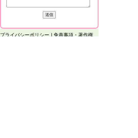
プライバシーポリシー
免責事項・著作権
リンクについて
このサイトの使い方
このサイトの考え方
甲賀市役所
〒528-8502
甲賀市水口町水口6053番地
TEL
0748-65-0650
FAX 0748-63-4086
市役所などの一般的な業務時間は9時～16時
45分です。（土・日曜日、祝日および12月
29日～1月3日は休みです）
各課連絡先
お問合せ
市役所までのアクセス