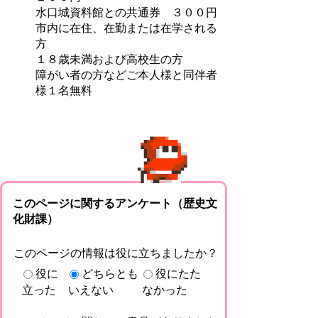
水口城資料館との共通券 ３００円
市内に在住、在勤または在学される
方
１８歳未満および高校生の方
障がい者の方などご本人様と同伴者
様１名無料
このページに関するアンケート（歴史文
化財課）
このページの情報は役に立ちましたか？
役に
どちらとも
役にたた
立った
いえない
なかった