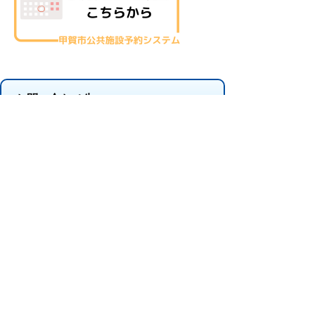
お問い合わせ先
市民活動推進課
所在地/〒 528-8502甲賀市水口町水口6009番地1
電話番号/
0748-69-2218
FAX/0748-63-4085
プライバシーポリシー
免責事項・著作権
リンクについて
このサイトの使い方
このサイトの考え方
甲賀市役所
〒528-8502