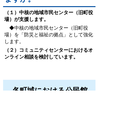
（１）中核の地域市民センター（旧町役
場）が支援します。
◆中核の地域市民センター（旧町役
場）を「防災と福祉の拠点」として強化
します。
（２）コミュニティセンターにおけるオ
ンライン相談を検討しています。
各町域における公民館
機能は変わりません
各町域における公民館機能は変わりま
せん 水口中央・土山中央・甲南・信楽中
央公民館、かふか生涯学習館等の施設の
社会教育機能は４月以降も継続されま