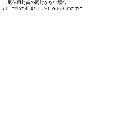
返信用封筒の同封がない場合
は、"控"の返送はいたしかねますのでご
了承ください。
お問い合わせ先（税務課）
税務課
所在地/〒 528-8502甲賀市水口町水口6053番地
電話番号/市民税係 0748-69-2128
FAX/0748-63-4574
（市県民税、法人市民税、国民健康
保険税、軽自動車税、入湯税、鉱産税等）
資産税係 0748-69-2129
FAX/0748-63-4574
（固定資産税）
収納推進係
0748-69-2130
FAX/0748-63-4574