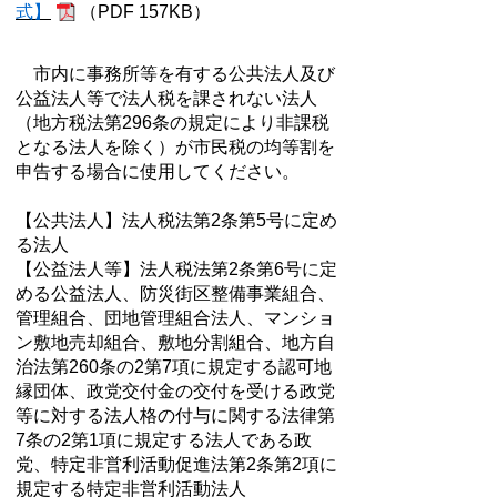
式】
（PDF 157KB）
市内に事務所等を有する公共法人及び
公益法人等で法人税を課されない法人
（地方税法第296条の規定により非課税
となる法人を除く）が市民税の均等割を
申告する場合に使用してください。
【公共法人】法人税法第2条第5号に定め
る法人
【公益法人等】法人税法第2条第6号に定
める公益法人、防災街区整備事業組合、
管理組合、団地管理組合法人、マンショ
ン敷地売却組合、敷地分割組合、地方自
治法第260条の2第7項に規定する認可地
縁団体、政党交付金の交付を受ける政党
等に対する法人格の付与に関する法律第
7条の2第1項に規定する法人である政
党、特定非営利活動促進法第2条第2項に
規定する特定非営利活動法人